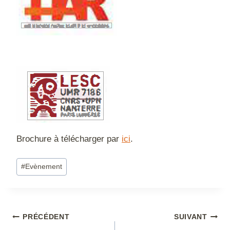
Brochure à télécharger par
ici
.
Étiquettes
#
Evènement
de
la
publication :
Navigation
PRÉCÉDENT
SUIVANT